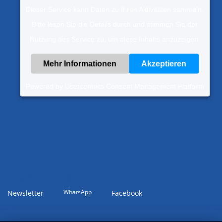
Dieser Service kann Daten zu Ihren Aktivitäten sammeln.
Bitte lesen Sie die Details durch und stimmen Sie der
Nutzung des Service zu, um diese Inhalte anzuzeigen.
Mehr Informationen
Akzeptieren
Powered by
Usercentrics Consent Management Platform
WhatsApp
Newsletter
Facebook