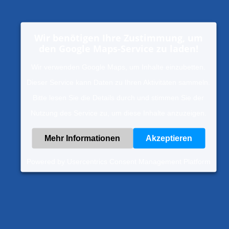
Wir benötigen Ihre Zustimmung, um
den Google Maps-Service zu laden!
Wir verwenden Google Maps, um Inhalte einzubetten.
Dieser Service kann Daten zu Ihren Aktivitäten sammeln.
Bitte lesen Sie die Details durch und stimmen Sie der
Nutzung des Service zu, um diese Inhalte anzuzeigen.
Mehr Informationen
Akzeptieren
Powered by
Usercentrics Consent Management Platform