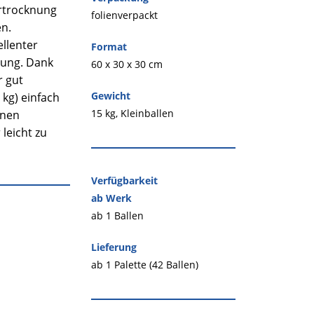
rtrocknung
folienverpackt
n.
ellenter
Format
uung. Dank
60 x 30 x 30 cm
r gut
Gewicht
 kg) einfach
15 kg, Kleinballen
lnen
leicht zu
Verfügbarkeit
ab Werk
ab 1 Ballen
Lieferung
ab 1 Palette (42 Ballen)