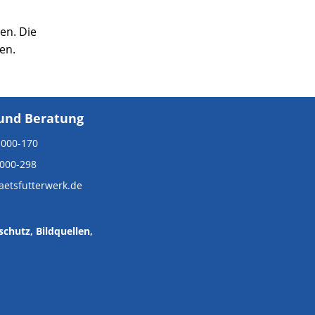
en. Die
en.
und Beratung
 000-170
 000-298
taetsfutterwerk.de
schutz
,
Bildquellen
,