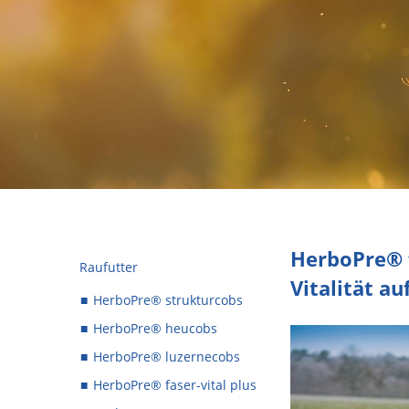
HerboPre® f
Raufutter
Vitalität au
HerboPre® strukturcobs
HerboPre® heucobs
HerboPre® luzernecobs
HerboPre® faser-vital plus