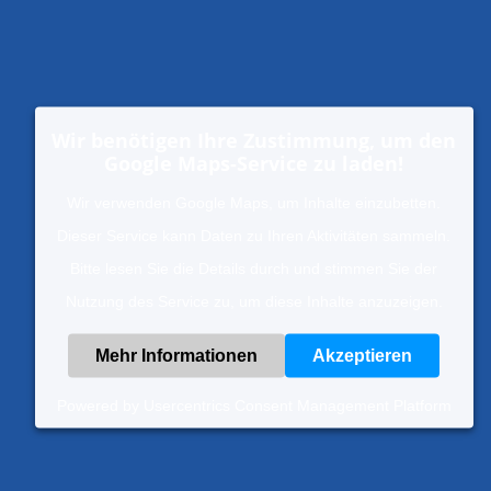
Wir benötigen Ihre Zustimmung, um den
Google Maps-Service zu laden!
Wir verwenden Google Maps, um Inhalte einzubetten.
Dieser Service kann Daten zu Ihren Aktivitäten sammeln.
Bitte lesen Sie die Details durch und stimmen Sie der
Nutzung des Service zu, um diese Inhalte anzuzeigen.
Mehr Informationen
Akzeptieren
Powered by
Usercentrics Consent Management Platform