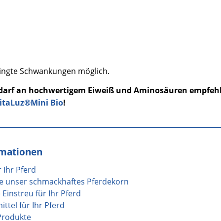
dingte Schwankungen möglich.
darf an hochwertigem Eiweiß und Aminosäuren empfehl
itaLuz®Mini Bio
!
rmationen
 Ihr Pferd
ie unser schmackhaftes Pferdekorn
 Einstreu für Ihr Pferd
ittel für Ihr Pferd
Produkte