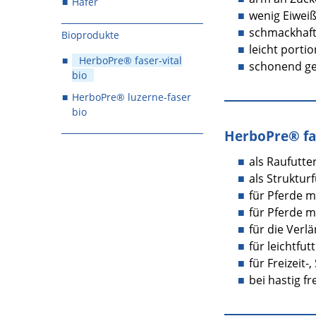
Hafer
wenig Eiwei
schmackhaf
Bioprodukte
leicht porti
HerboPre® faser-vital
schonend ge
bio
HerboPre® luzerne-faser
bio
HerboPre® fas
als Raufutte
als Strukturf
für Pferde 
für Pferde 
für die Verl
für leichtfut
für Freizeit
bei hastig f