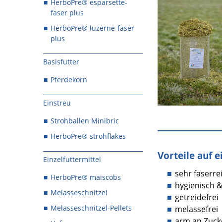
HerboPre® esparsette-
faser plus
HerboPre® luzerne-faser
plus
Basisfutter
Pferdekorn
Einstreu
Strohballen Minibric
HerboPre® strohflakes
Vorteile auf e
Einzelfuttermittel
sehr faserre
HerboPre® maiscobs
hygienisch 
Melasseschnitzel
getreidefrei
Melasseschnitzel-Pellets
melassefrei
arm an Zucke