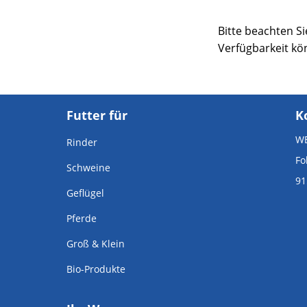
Bitte beachten Si
Verfügbarkeit kö
Futter für
K
WB
Rinder
Fo
Schweine
91
Geflügel
Pferde
Groß & Klein
Bio-Produkte