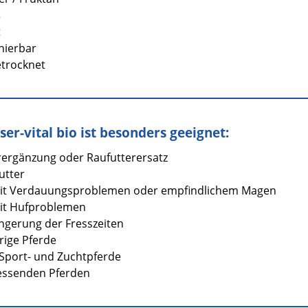
ß
t
onierbar
trocknet
er-vital bio ist besonders geeignet:
rergänzung oder Raufutterersatz
utter
mit Verdauungsproblemen oder empfindlichem Magen
mit Hufproblemen
ängerung der Fresszeiten
trige Pferde
-, Sport- und Zuchtpferde
ressenden Pferden