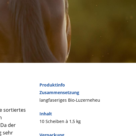
Produktinfo
Zusammensetzung
langfaseriges Bio-Luzerneheu
e sortiertes
Inhalt
m
10 Scheiben à 1,5 kg
 Da der
g sehr
Verpackung