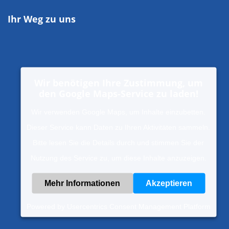
Ihr Weg zu uns
Wir benötigen Ihre Zustimmung, um
den Google Maps-Service zu laden!
Wir verwenden Google Maps, um Inhalte einzubetten.
Dieser Service kann Daten zu Ihren Aktivitäten sammeln.
Bitte lesen Sie die Details durch und stimmen Sie der
Nutzung des Service zu, um diese Inhalte anzuzeigen.
Mehr Informationen
Akzeptieren
Powered by
Usercentrics Consent Management Platform