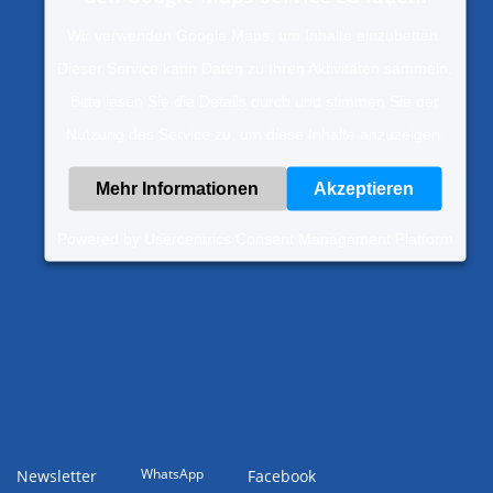
Wir verwenden Google Maps, um Inhalte einzubetten.
Dieser Service kann Daten zu Ihren Aktivitäten sammeln.
Bitte lesen Sie die Details durch und stimmen Sie der
Nutzung des Service zu, um diese Inhalte anzuzeigen.
Mehr Informationen
Akzeptieren
Powered by
Usercentrics Consent Management Platform
WhatsApp
Newsletter
Facebook