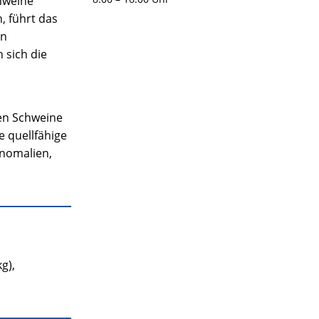
hweine
, führt das
on
 sich die
en Schweine
 quellfähige
anomalien,
g),