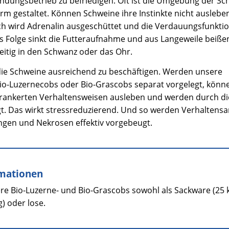
ndungsbetrieb zu befriedigen. Oft ist die Umgebung der Sc
rm gestaltet. Können Schweine ihre Instinkte nicht ausleben
ch wird Adrenalin ausgeschüttet und die Verdauungsfunkti
ls Folge sinkt die Futteraufnahme und aus Langeweile beißen
itig in den Schwanz oder das Ohr.
r die Schweine ausreichend zu beschäftigen. Werden unsere
o-Luzernecobs oder Bio-Grascobs separat vorgelegt, könn
erankerten Verhaltensweisen ausleben und werden durch die
gt. Das wirkt stressreduzierend. Und so werden Verhaltens
gen und Nekrosen effektiv vorgebeugt.
mationen
ere Bio-Luzerne- und Bio-Grascobs sowohl als Sackware (25 k
g) oder lose.