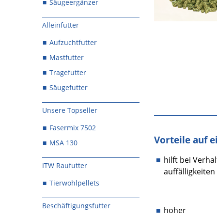
Säugeergänzer
Alleinfutter
Aufzuchtfutter
Mastfutter
Tragefutter
Säugefutter
Unsere Topseller
Fasermix 7502
Vorteile auf e
MSA 130
hilft bei Verha
ITW Raufutter
auffälligkeiten
Tierwohlpellets
Beschäftigungsfutter
hoher