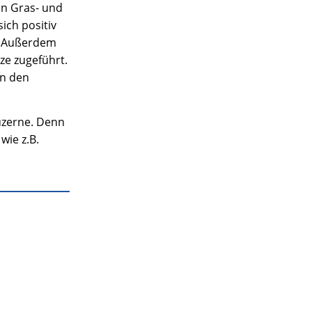
en Gras- und
ich positiv
. Außerdem
ze zugeführt.
en den
uzerne. Denn
wie z.B.