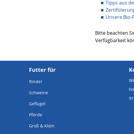
Tipps aus de
Zertifizieru
Unsere Bio-
Bitte beachten Si
Verfügbarkeit kö
Futter für
K
WB
Rinder
Fo
Schweine
91
Geflügel
Pferde
Groß & Klein