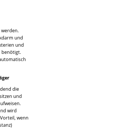
 werden.
ckdarm und
kterien und
 benötigt.
 automatisch
äger
idend die
sitzen und
aufweisen.
und wird
 Vorteil, wenn
stanz)