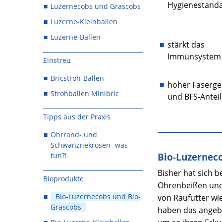
Hygienestand
Luzernecobs und Grascobs
Luzerne-Kleinballen
Luzerne-Ballen
stärkt das
Immunsystem
Einstreu
Bricstroh-Ballen
hoher Faserge
Strohballen Minibric
und BFS-Anteil
Tipps aus der Praxis
Ohrrand- und
Schwanznekrosen- was
tun?!
Bio-Luzernec
Bisher hat sich 
Bioprodukte
Ohrenbeißen und 
Bio-Luzernecobs und Bio-
von Raufutter wi
Grascobs
haben das angebo