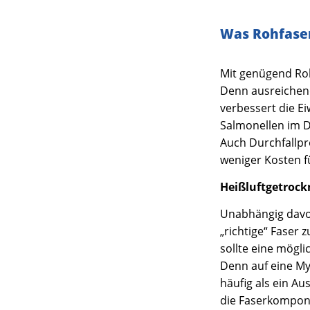
Was Rohfaser
Mit genügend Ro
Denn ausreichend
verbessert die E
Salmonellen im D
Auch Durchfallp
weniger Kosten fü
Heißluftgetrock
Unabhängig davon 
„richtige“ Faser 
sollte eine mögl
Denn auf eine My
häufig als ein Au
die Faserkompone