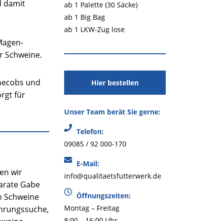
d damit
ab 1 Palette (30 Säcke)
ab 1 Big Bag
ab 1 LKW-Zug lose
 Magen-
r Schweine.
rnecobs und
Hier bestellen
rgt für
Unser Team berät Sie gerne:
Telefon:
09085 / 92 000-170
E-Mail:
en wir
info@qualitaetsfutterwerk.de
parate Gabe
Öffnungszeiten:
n Schweine
Montag – Freitag
ahrungssuche,
8:00 – 16:00 Uhr