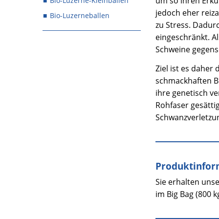
um so ihren Erku
Bio-Luzerne-Kleinballen
jedoch eher reiza
Bio-Luzerneballen
zu Stress. Dadur
eingeschränkt. A
Schweine gegense
Ziel ist es dahe
schmackhaften Bi
ihre genetisch v
Rohfaser gesätti
Schwanzverletzun
Produktinfor
Sie erhalten uns
im Big Bag (800 k