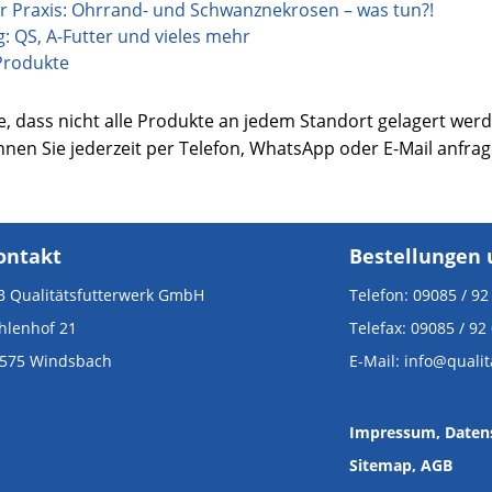
r Praxis: Ohrrand- und Schwanznekrosen – was tun?!
ng: QS, A-Futter und vieles mehr
Produkte
e, dass nicht alle Produkte an jedem Standort gelagert werd
nnen Sie jederzeit per Telefon, WhatsApp oder E-Mail anfrag
ontakt
Bestellungen 
 Qualitätsfutterwerk GmbH
Telefon: 09085 / 92
hlenhof 21
Telefax: 09085 / 92
575 Windsbach
E-Mail: info@quali
Impressum
, Daten
Sitemap,
AGB