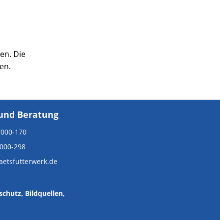
en. Die
en.
und Beratung
 000-170
 000-298
taetsfutterwerk.de
schutz
,
Bildquellen
,