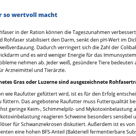
 so wertvoll macht
hfaser in der Ration können die Tageszunahmen verbessert
 Rohfaser stabilisiert den Darm, senkt den pH-Wert im Di
iweißverdauung. Dadurch verringert sich die Zahl der Coliba
ickdarm und es wird weniger Energie für das Immunsystem
robleme nehmen ab. Jeder weiß, gesündere Tiere bedeuten
r Arzneimittel und Tierärzte.
netes Gras oder Luzerne sind ausgezeichnete Rohfasertr
wie Raufutter gefüttert wird, ist es für den Erfolg entsche
zu füttern. Das angebotene Raufutter muss Futterqualität be
ichst geringe Keim-, Schimmelpilz- und Mykotoxinbelastung 
kotoxinbelastung reagieren Schweine besonders sensibel 
slöser für Schwanznekrosen diskutiert. Außerdem ist es von
nten eine hohen BFS-Anteil (Bakteriell fermentierbare Sub