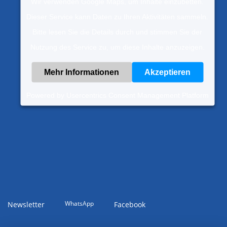
Wir verwenden Google Maps, um Inhalte einzubetten.
Dieser Service kann Daten zu Ihren Aktivitäten sammeln.
Bitte lesen Sie die Details durch und stimmen Sie der
Nutzung des Service zu, um diese Inhalte anzuzeigen.
Mehr Informationen
Akzeptieren
Powered by
Usercentrics Consent Management Platform
WhatsApp
Newsletter
Facebook