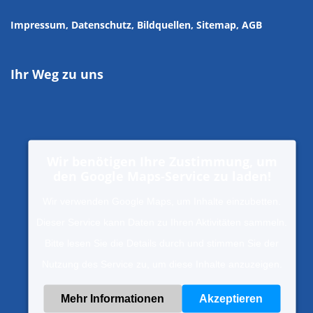
Impressum
, Datenschutz
,
Bildquellen
,
Sitemap,
AGB
Ihr Weg zu uns
Wir benötigen Ihre Zustimmung, um
den Google Maps-Service zu laden!
Wir verwenden Google Maps, um Inhalte einzubetten.
Dieser Service kann Daten zu Ihren Aktivitäten sammeln.
Bitte lesen Sie die Details durch und stimmen Sie der
Nutzung des Service zu, um diese Inhalte anzuzeigen.
Mehr Informationen
Akzeptieren