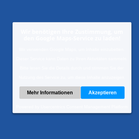
Wir benötigen Ihre Zustimmung, um
den Google Maps-Service zu laden!
Wir verwenden Google Maps, um Inhalte einzubetten.
Dieser Service kann Daten zu Ihren Aktivitäten sammeln.
Bitte lesen Sie die Details durch und stimmen Sie der
Nutzung des Service zu, um diese Inhalte anzuzeigen.
Mehr Informationen
Akzeptieren
Powered by
Usercentrics Consent Management Platform