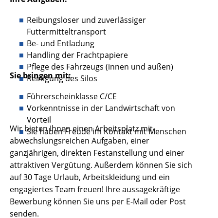
Reibungsloser und zuverlässiger
Futtermitteltransport
Be- und Entladung
Handling der Frachtpapiere
Pflege des Fahrzeugs (innen und außen)
Sie bringen mit:
Reinigung des Silos
Führerscheinklasse C/CE
Vorkenntnisse in der Landwirtschaft von
Vorteil
Wir bieten Ihnen einen Arbeitsplatz mit
Sie haben Freude im Kontakt mit Menschen
abwechslungsreichen Aufgaben, einer
ganzjährigen, direkten Festanstellung und einer
attraktiven Vergütung. Außerdem können Sie sich
auf 30 Tage Urlaub, Arbeitskleidung und ein
engagiertes Team freuen! Ihre aussagekräftige
Bewerbung können Sie uns per E-Mail oder Post
senden.