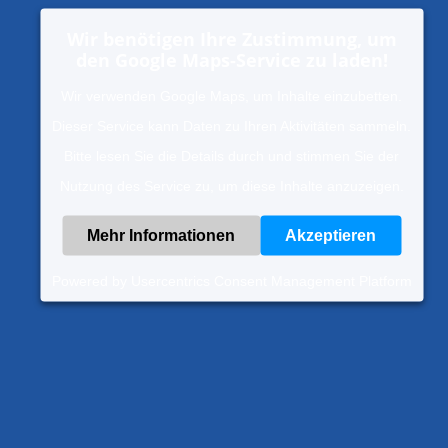
Wir benötigen Ihre Zustimmung, um
den Google Maps-Service zu laden!
Wir verwenden Google Maps, um Inhalte einzubetten.
Dieser Service kann Daten zu Ihren Aktivitäten sammeln.
Bitte lesen Sie die Details durch und stimmen Sie der
Nutzung des Service zu, um diese Inhalte anzuzeigen.
Mehr Informationen
Akzeptieren
Powered by
Usercentrics Consent Management Platform